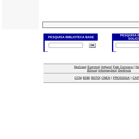
PESQUISA 
PESQUISA BIBLIOTECA BASE
SOLIC
Notícias
|
Eventos
|
Artigos
|
Fale Conosco
|
H
Bônus
|
Informações
|
Gerência
CCN
|
BDB
|
BDTD
|
CNEN
|
PROSSIGA
|
CAP