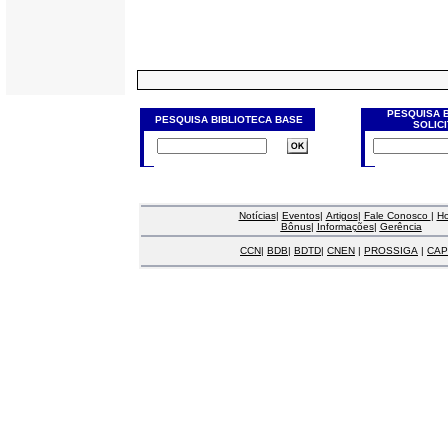
PESQUISA 
PESQUISA BIBLIOTECA BASE
SOLIC
Notícias
|
Eventos
|
Artigos
|
Fale Conosco
|
H
Bônus
|
Informações
|
Gerência
CCN
|
BDB
|
BDTD
|
CNEN
|
PROSSIGA
|
CAP