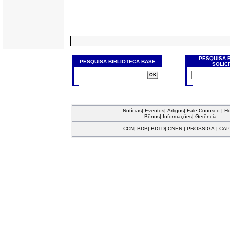
PESQUISA 
PESQUISA BIBLIOTECA BASE
SOLIC
Notícias
|
Eventos
|
Artigos
|
Fale Conosco
|
H
Bônus
|
Informações
|
Gerência
CCN
|
BDB
|
BDTD
|
CNEN
|
PROSSIGA
|
CAP