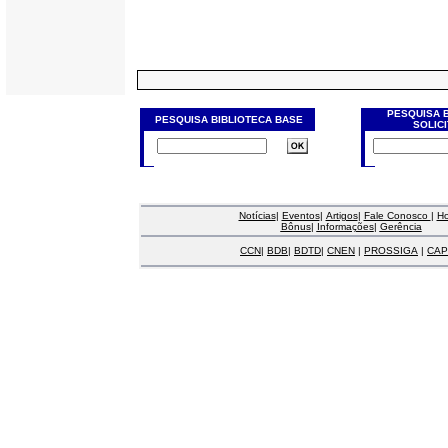
PESQUISA 
PESQUISA BIBLIOTECA BASE
SOLIC
Notícias
|
Eventos
|
Artigos
|
Fale Conosco
|
H
Bônus
|
Informações
|
Gerência
CCN
|
BDB
|
BDTD
|
CNEN
|
PROSSIGA
|
CAP