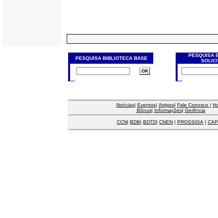
PESQUISA 
PESQUISA BIBLIOTECA BASE
SOLIC
Notícias
|
Eventos
|
Artigos
|
Fale Conosco
|
H
Bônus
|
Informações
|
Gerência
CCN
|
BDB
|
BDTD
|
CNEN
|
PROSSIGA
|
CAP