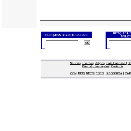
PESQUISA 
PESQUISA BIBLIOTECA BASE
SOLIC
Notícias
|
Eventos
|
Artigos
|
Fale Conosco
|
H
Bônus
|
Informações
|
Gerência
CCN
|
BDB
|
BDTD
|
CNEN
|
PROSSIGA
|
CAP