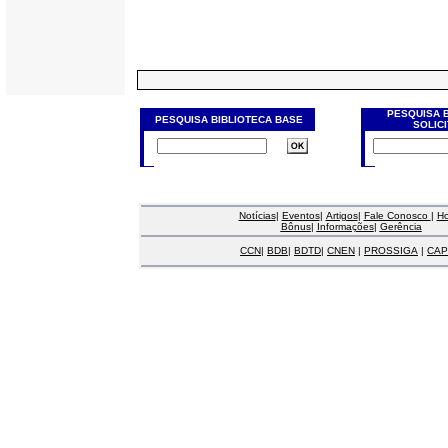
PESQUISA 
PESQUISA BIBLIOTECA BASE
SOLIC
Notícias
|
Eventos
|
Artigos
|
Fale Conosco
|
H
Bônus
|
Informações
|
Gerência
CCN
|
BDB
|
BDTD
|
CNEN
|
PROSSIGA
|
CAP