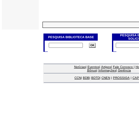
PESQUISA 
PESQUISA BIBLIOTECA BASE
SOLIC
Notícias
|
Eventos
|
Artigos
|
Fale Conosco
|
H
Bônus
|
Informações
|
Gerência
CCN
|
BDB
|
BDTD
|
CNEN
|
PROSSIGA
|
CAP