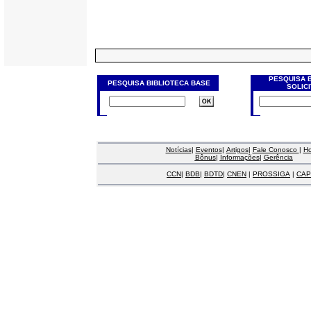
PESQUISA 
PESQUISA BIBLIOTECA BASE
SOLIC
Notícias
|
Eventos
|
Artigos
|
Fale Conosco
|
H
Bônus
|
Informações
|
Gerência
CCN
|
BDB
|
BDTD
|
CNEN
|
PROSSIGA
|
CAP