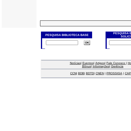
PESQUISA 
PESQUISA BIBLIOTECA BASE
SOLIC
Notícias
|
Eventos
|
Artigos
|
Fale Conosco
|
H
Bônus
|
Informações
|
Gerência
CCN
|
BDB
|
BDTD
|
CNEN
|
PROSSIGA
|
CAP