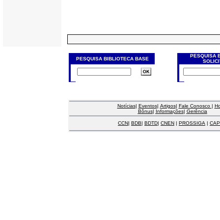
PESQUISA 
PESQUISA BIBLIOTECA BASE
SOLIC
Notícias
|
Eventos
|
Artigos
|
Fale Conosco
|
H
Bônus
|
Informações
|
Gerência
CCN
|
BDB
|
BDTD
|
CNEN
|
PROSSIGA
|
CAP