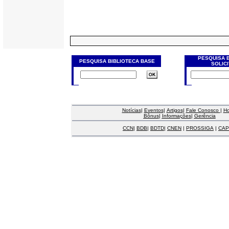
PESQUISA 
PESQUISA BIBLIOTECA BASE
SOLIC
Notícias
|
Eventos
|
Artigos
|
Fale Conosco
|
H
Bônus
|
Informações
|
Gerência
CCN
|
BDB
|
BDTD
|
CNEN
|
PROSSIGA
|
CAP