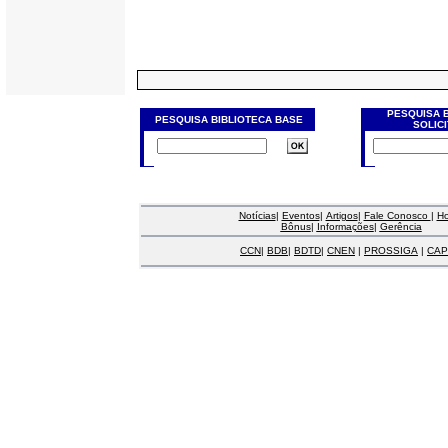
PESQUISA 
PESQUISA BIBLIOTECA BASE
SOLIC
Notícias
|
Eventos
|
Artigos
|
Fale Conosco
|
H
Bônus
|
Informações
|
Gerência
CCN
|
BDB
|
BDTD
|
CNEN
|
PROSSIGA
|
CAP