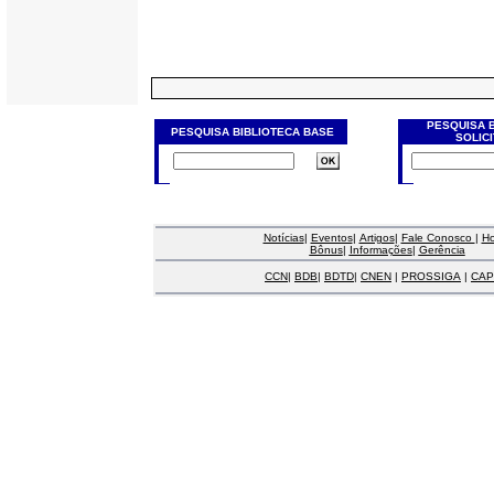
PESQUISA 
PESQUISA BIBLIOTECA BASE
SOLIC
Notícias
|
Eventos
|
Artigos
|
Fale Conosco
|
H
Bônus
|
Informações
|
Gerência
CCN
|
BDB
|
BDTD
|
CNEN
|
PROSSIGA
|
CAP