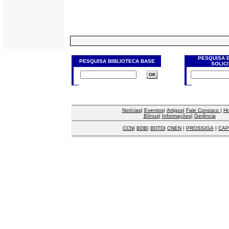
PESQUISA 
PESQUISA BIBLIOTECA BASE
SOLIC
Notícias
|
Eventos
|
Artigos
|
Fale Conosco
|
H
Bônus
|
Informações
|
Gerência
CCN
|
BDB
|
BDTD
|
CNEN
|
PROSSIGA
|
CAP