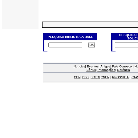
PESQUISA 
PESQUISA BIBLIOTECA BASE
SOLIC
Notícias
|
Eventos
|
Artigos
|
Fale Conosco
|
H
Bônus
|
Informações
|
Gerência
CCN
|
BDB
|
BDTD
|
CNEN
|
PROSSIGA
|
CAP