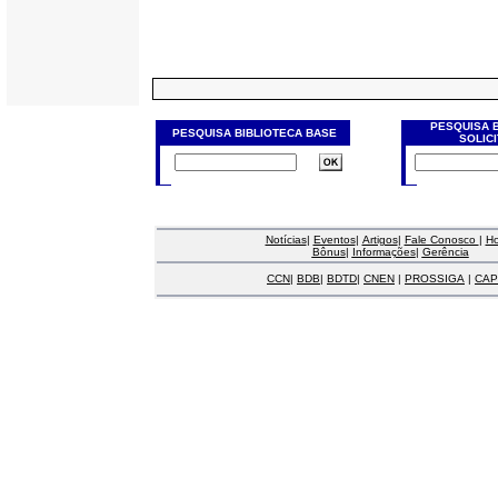
PESQUISA 
PESQUISA BIBLIOTECA BASE
SOLIC
Notícias
|
Eventos
|
Artigos
|
Fale Conosco
|
H
Bônus
|
Informações
|
Gerência
CCN
|
BDB
|
BDTD
|
CNEN
|
PROSSIGA
|
CAP