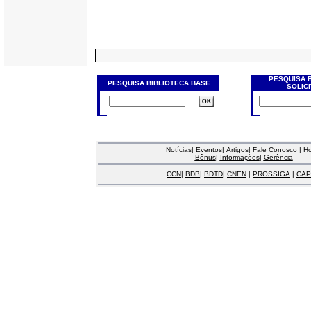
PESQUISA 
PESQUISA BIBLIOTECA BASE
SOLIC
Notícias
|
Eventos
|
Artigos
|
Fale Conosco
|
H
Bônus
|
Informações
|
Gerência
CCN
|
BDB
|
BDTD
|
CNEN
|
PROSSIGA
|
CAP