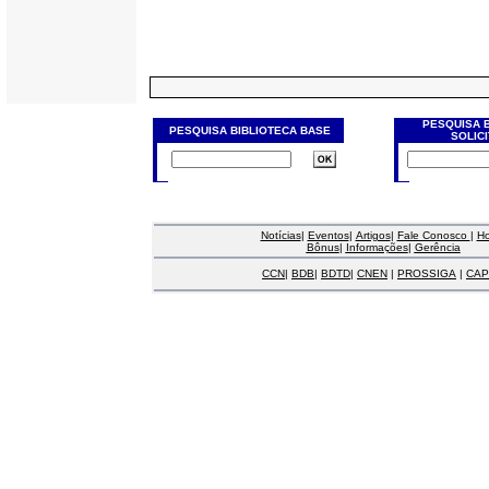
PESQUISA 
PESQUISA BIBLIOTECA BASE
SOLIC
Notícias
|
Eventos
|
Artigos
|
Fale Conosco
|
H
Bônus
|
Informações
|
Gerência
CCN
|
BDB
|
BDTD
|
CNEN
|
PROSSIGA
|
CAP