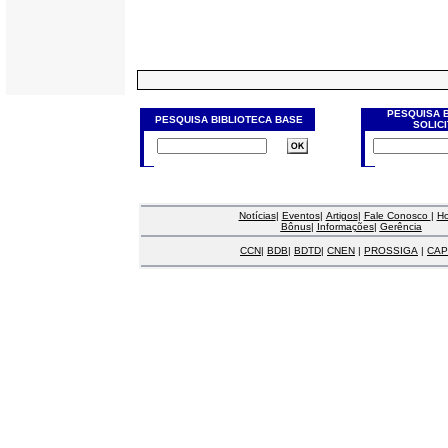
PESQUISA 
PESQUISA BIBLIOTECA BASE
SOLIC
Notícias
|
Eventos
|
Artigos
|
Fale Conosco
|
H
Bônus
|
Informações
|
Gerência
CCN
|
BDB
|
BDTD
|
CNEN
|
PROSSIGA
|
CAP