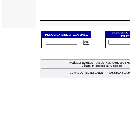
PESQUISA 
PESQUISA BIBLIOTECA BASE
SOLIC
Notícias
|
Eventos
|
Artigos
|
Fale Conosco
|
H
Bônus
|
Informações
|
Gerência
CCN
|
BDB
|
BDTD
|
CNEN
|
PROSSIGA
|
CAP