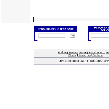
PESQUISA 
PESQUISA BIBLIOTECA BASE
SOLIC
Notícias
|
Eventos
|
Artigos
|
Fale Conosco
|
H
Bônus
|
Informações
|
Gerência
CCN
|
BDB
|
BDTD
|
CNEN
|
PROSSIGA
|
CAP