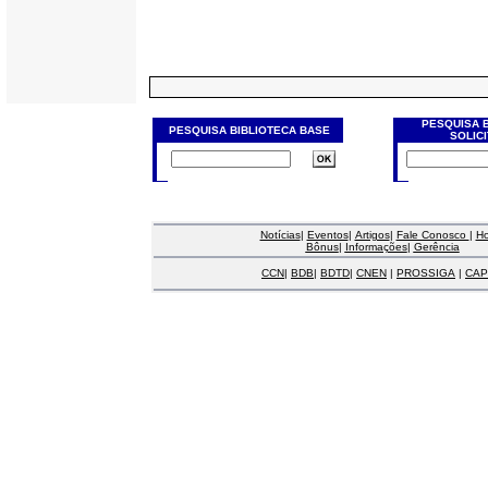
PESQUISA 
PESQUISA BIBLIOTECA BASE
SOLIC
Notícias
|
Eventos
|
Artigos
|
Fale Conosco
|
H
Bônus
|
Informações
|
Gerência
CCN
|
BDB
|
BDTD
|
CNEN
|
PROSSIGA
|
CAP