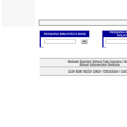
PESQUISA 
PESQUISA BIBLIOTECA BASE
SOLIC
Notícias
|
Eventos
|
Artigos
|
Fale Conosco
|
H
Bônus
|
Informações
|
Gerência
CCN
|
BDB
|
BDTD
|
CNEN
|
PROSSIGA
|
CAP