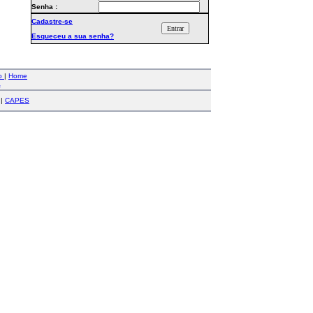
Senha :
Cadastre-se
Esqueceu a sua senha?
co
|
Home
a
|
CAPES