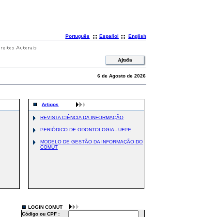
::
::
Português
Español
English
6 de Agosto de 2026
Artigos
REVISTA CIÊNCIA DA INFORMAÇÃO
PERIÓDICO DE ODONTOLOGIA - UFPE
MODELO DE GESTÃO DA INFORMAÇÃO DO
COMUT
LOGIN COMUT
Código ou CPF :