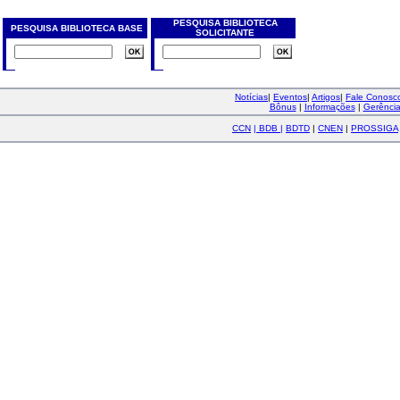
PESQUISA BIBLIOTECA
PESQUISA BIBLIOTECA BASE
SOLICITANTE
Notícias
|
Eventos
|
Artigos
|
Fale Conos
Bônus
|
Informações
|
Gerênci
CCN
|
BDB
|
BDTD
|
CNEN
|
PROSSIGA