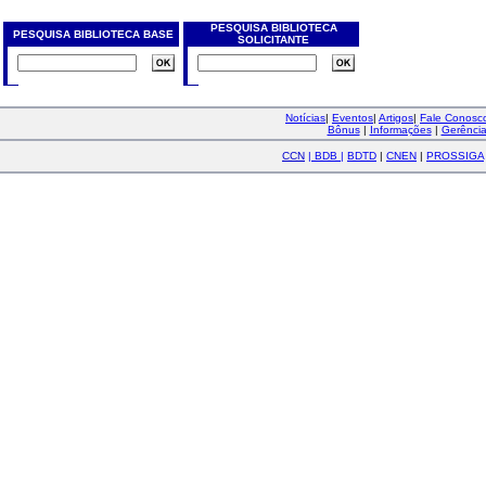
PESQUISA BIBLIOTECA
PESQUISA BIBLIOTECA BASE
SOLICITANTE
Notícias
|
Eventos
|
Artigos
|
Fale Conos
Bônus
|
Informações
|
Gerênci
CCN
|
BDB
|
BDTD
|
CNEN
|
PROSSIGA