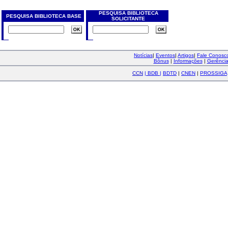
PESQUISA BIBLIOTECA
PESQUISA BIBLIOTECA BASE
SOLICITANTE
Notícias
|
Eventos
|
Artigos
|
Fale Conos
Bônus
|
Informações
|
Gerênci
CCN
|
BDB
|
BDTD
|
CNEN
|
PROSSIGA