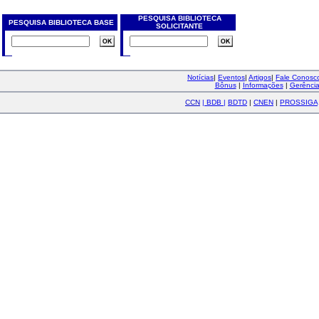
PESQUISA BIBLIOTECA
PESQUISA BIBLIOTECA BASE
SOLICITANTE
Notícias
|
Eventos
|
Artigos
|
Fale Conos
Bônus
|
Informações
|
Gerênci
CCN
|
BDB
|
BDTD
|
CNEN
|
PROSSIGA