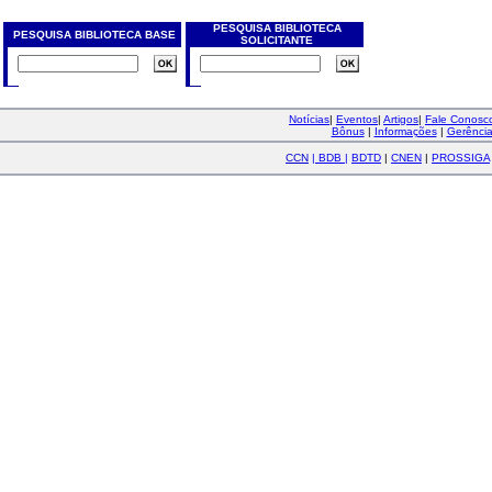
PESQUISA BIBLIOTECA
PESQUISA BIBLIOTECA BASE
SOLICITANTE
Notícias
|
Eventos
|
Artigos
|
Fale Conos
Bônus
|
Informações
|
Gerênci
CCN
|
BDB
|
BDTD
|
CNEN
|
PROSSIGA