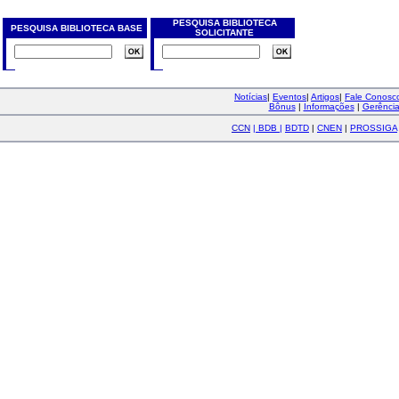
PESQUISA BIBLIOTECA
PESQUISA BIBLIOTECA BASE
SOLICITANTE
Notícias
|
Eventos
|
Artigos
|
Fale Conos
Bônus
|
Informações
|
Gerênci
CCN
|
BDB
|
BDTD
|
CNEN
|
PROSSIGA