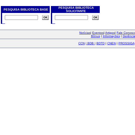
PESQUISA BIBLIOTECA
PESQUISA BIBLIOTECA BASE
SOLICITANTE
Notícias
|
Eventos
|
Artigos
|
Fale Conos
Bônus
|
Informações
|
Gerênci
CCN
|
BDB
|
BDTD
|
CNEN
|
PROSSIGA