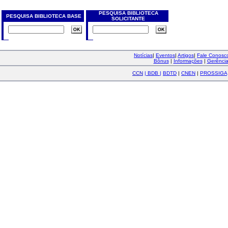
PESQUISA BIBLIOTECA
PESQUISA BIBLIOTECA BASE
SOLICITANTE
Notícias
|
Eventos
|
Artigos
|
Fale Conos
Bônus
|
Informações
|
Gerênci
CCN
|
BDB
|
BDTD
|
CNEN
|
PROSSIGA