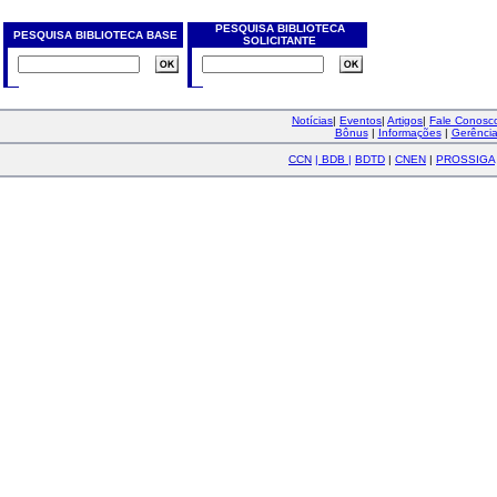
PESQUISA BIBLIOTECA
PESQUISA BIBLIOTECA BASE
SOLICITANTE
Notícias
|
Eventos
|
Artigos
|
Fale Conos
Bônus
|
Informações
|
Gerênci
CCN
|
BDB
|
BDTD
|
CNEN
|
PROSSIGA