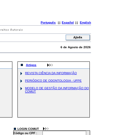
::
::
Português
Español
English
6 de Agosto de 2026
Artigos
REVISTA CIÊNCIA DA INFORMAÇÃO
PERIÓDICO DE ODONTOLOGIA - UFPE
MODELO DE GESTÃO DA INFORMAÇÃO DO
COMUT
LOGIN COMUT
Código ou CPF :