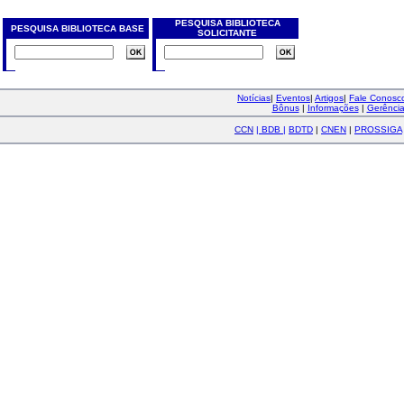
PESQUISA BIBLIOTECA
PESQUISA BIBLIOTECA BASE
SOLICITANTE
Notícias
|
Eventos
|
Artigos
|
Fale Conos
Bônus
|
Informações
|
Gerênci
CCN
|
BDB
|
BDTD
|
CNEN
|
PROSSIGA