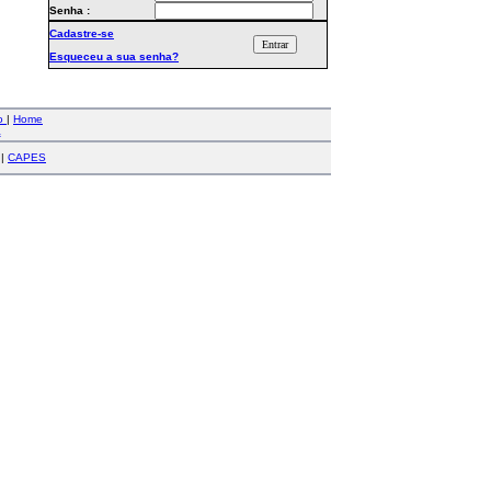
Senha :
Cadastre-se
Esqueceu a sua senha?
co
|
Home
a
|
CAPES