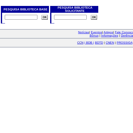
PESQUISA BIBLIOTECA
PESQUISA BIBLIOTECA BASE
SOLICITANTE
Notícias
|
Eventos
|
Artigos
|
Fale Conos
Bônus
|
Informações
|
Gerênci
CCN
|
BDB
|
BDTD
|
CNEN
|
PROSSIGA