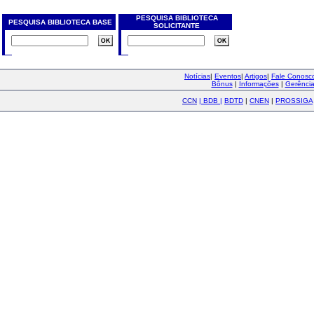
PESQUISA BIBLIOTECA
PESQUISA BIBLIOTECA BASE
SOLICITANTE
Notícias
|
Eventos
|
Artigos
|
Fale Conos
Bônus
|
Informações
|
Gerênci
CCN
|
BDB
|
BDTD
|
CNEN
|
PROSSIGA