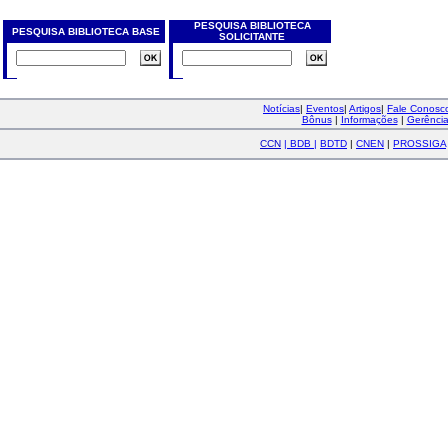
PESQUISA BIBLIOTECA
PESQUISA BIBLIOTECA BASE
SOLICITANTE
Notícias
|
Eventos
|
Artigos
|
Fale Conos
Bônus
|
Informações
|
Gerênci
CCN
|
BDB
|
BDTD
|
CNEN
|
PROSSIGA