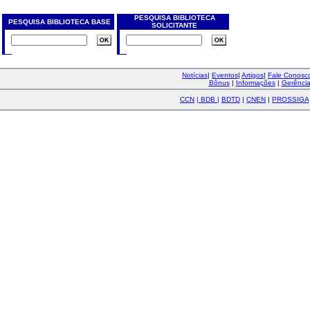
PESQUISA BIBLIOTECA
PESQUISA BIBLIOTECA BASE
SOLICITANTE
Notícias
|
Eventos
|
Artigos
|
Fale Conos
Bônus
|
Informações
|
Gerênci
CCN
|
BDB
|
BDTD
|
CNEN
|
PROSSIGA