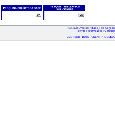
PESQUISA BIBLIOTECA
PESQUISA BIBLIOTECA BASE
SOLICITANTE
Notícias
|
Eventos
|
Artigos
|
Fale Conos
Bônus
|
Informações
|
Gerênci
CCN
|
BDB
|
BDTD
|
CNEN
|
PROSSIGA