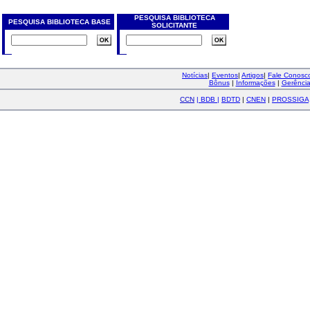
PESQUISA BIBLIOTECA
PESQUISA BIBLIOTECA BASE
SOLICITANTE
Notícias
|
Eventos
|
Artigos
|
Fale Conos
Bônus
|
Informações
|
Gerênci
CCN
|
BDB
|
BDTD
|
CNEN
|
PROSSIGA