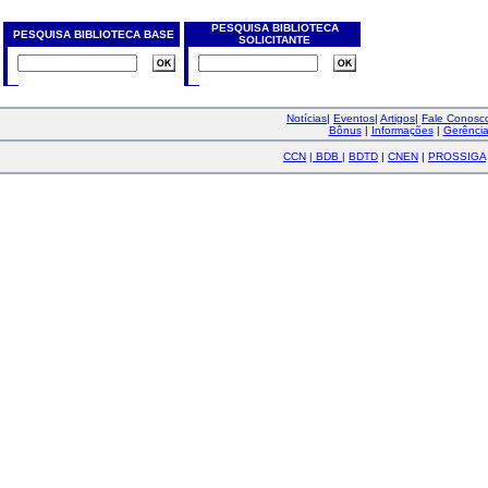
PESQUISA BIBLIOTECA
PESQUISA BIBLIOTECA BASE
SOLICITANTE
Notícias
|
Eventos
|
Artigos
|
Fale Conos
Bônus
|
Informações
|
Gerênci
CCN
|
BDB
|
BDTD
|
CNEN
|
PROSSIGA