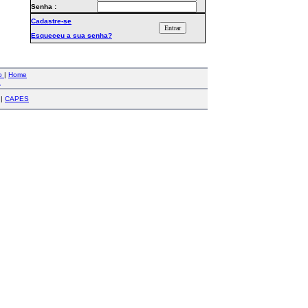
Senha :
Cadastre-se
Esqueceu a sua senha?
co
|
Home
a
|
CAPES