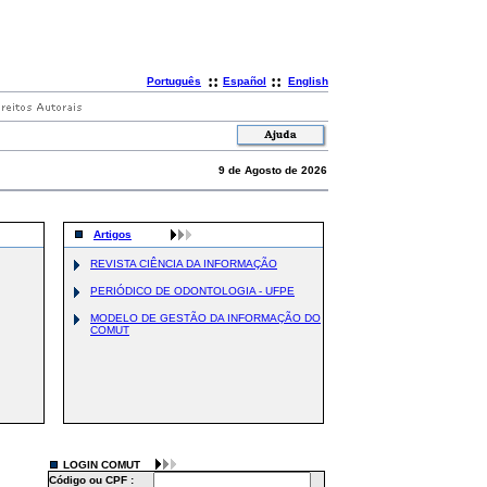
::
::
Português
Español
English
9 de Agosto de 2026
Artigos
REVISTA CIÊNCIA DA INFORMAÇÃO
PERIÓDICO DE ODONTOLOGIA - UFPE
MODELO DE GESTÃO DA INFORMAÇÃO DO
COMUT
LOGIN COMUT
Código ou CPF :