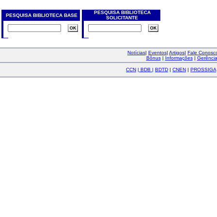
PESQUISA BIBLIOTECA
PESQUISA BIBLIOTECA BASE
SOLICITANTE
Notícias
|
Eventos
|
Artigos
|
Fale Conos
Bônus
|
Informações
|
Gerênci
CCN
|
BDB
|
BDTD
|
CNEN
|
PROSSIGA