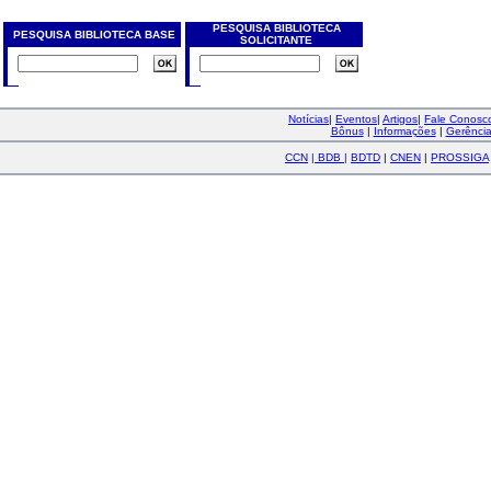
PESQUISA BIBLIOTECA
PESQUISA BIBLIOTECA BASE
SOLICITANTE
Notícias
|
Eventos
|
Artigos
|
Fale Conos
Bônus
|
Informações
|
Gerênci
CCN
|
BDB
|
BDTD
|
CNEN
|
PROSSIGA