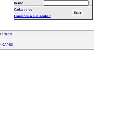
Senha :
Cadastre-se
Esqueceu a sua senha?
co
|
Home
a
|
CAPES