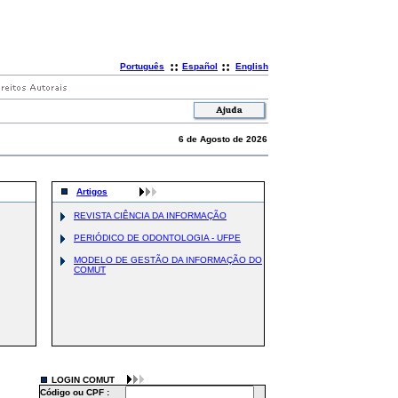
::
::
Português
Español
English
6 de Agosto de 2026
Artigos
REVISTA CIÊNCIA DA INFORMAÇÃO
PERIÓDICO DE ODONTOLOGIA - UFPE
MODELO DE GESTÃO DA INFORMAÇÃO DO
COMUT
LOGIN COMUT
Código ou CPF :