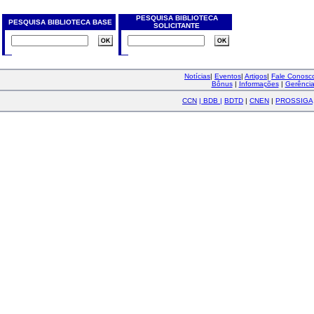
PESQUISA BIBLIOTECA
PESQUISA BIBLIOTECA BASE
SOLICITANTE
Notícias
|
Eventos
|
Artigos
|
Fale Conos
Bônus
|
Informações
|
Gerênci
CCN
|
BDB
|
BDTD
|
CNEN
|
PROSSIGA