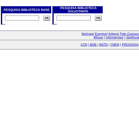
PESQUISA BIBLIOTECA
PESQUISA BIBLIOTECA BASE
SOLICITANTE
Notícias
|
Eventos
|
Artigos
|
Fale Conos
Bônus
|
Informações
|
Gerênci
CCN
|
BDB
|
BDTD
|
CNEN
|
PROSSIGA