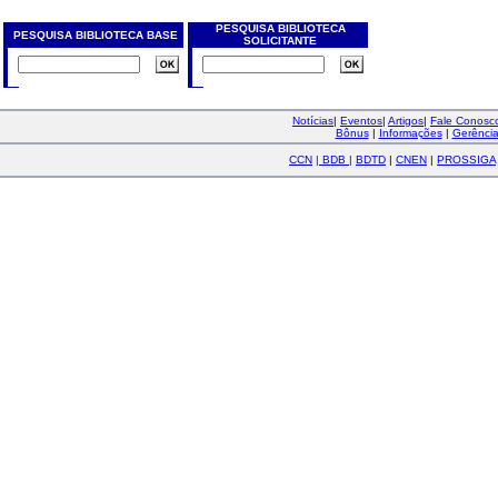
PESQUISA BIBLIOTECA
PESQUISA BIBLIOTECA BASE
SOLICITANTE
Notícias
|
Eventos
|
Artigos
|
Fale Conos
Bônus
|
Informações
|
Gerênci
CCN
|
BDB
|
BDTD
|
CNEN
|
PROSSIGA