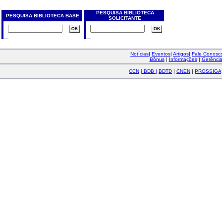
PESQUISA BIBLIOTECA
PESQUISA BIBLIOTECA BASE
SOLICITANTE
Notícias
|
Eventos
|
Artigos
|
Fale Conos
Bônus
|
Informações
|
Gerênci
CCN
|
BDB
|
BDTD
|
CNEN
|
PROSSIGA