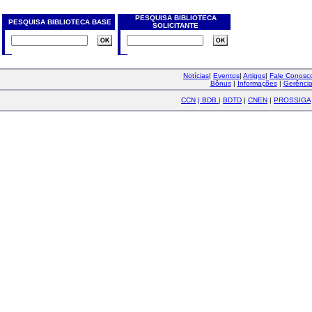
PESQUISA BIBLIOTECA
PESQUISA BIBLIOTECA BASE
SOLICITANTE
Notícias
|
Eventos
|
Artigos
|
Fale Conos
Bônus
|
Informações
|
Gerênci
CCN
|
BDB
|
BDTD
|
CNEN
|
PROSSIGA