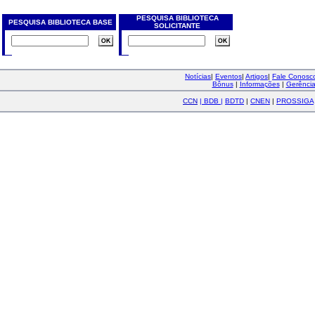
PESQUISA BIBLIOTECA
PESQUISA BIBLIOTECA BASE
SOLICITANTE
Notícias
|
Eventos
|
Artigos
|
Fale Conos
Bônus
|
Informações
|
Gerênci
CCN
|
BDB
|
BDTD
|
CNEN
|
PROSSIGA