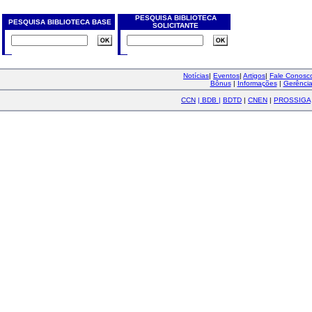
PESQUISA BIBLIOTECA
PESQUISA BIBLIOTECA BASE
SOLICITANTE
Notícias
|
Eventos
|
Artigos
|
Fale Conos
Bônus
|
Informações
|
Gerênci
CCN
|
BDB
|
BDTD
|
CNEN
|
PROSSIGA